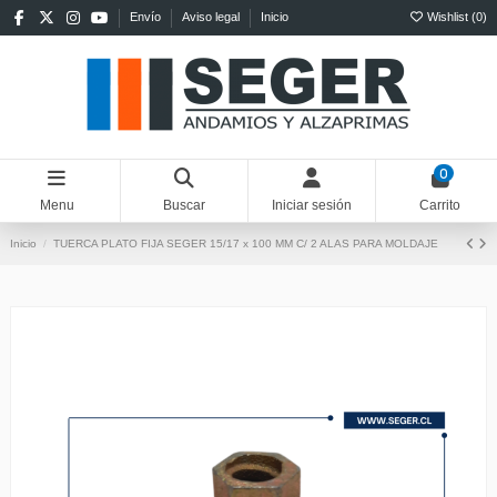
Envío
Aviso legal
Inicio
Wishlist (
0
)
0
Menu
Buscar
Iniciar sesión
Carrito
Inicio
TUERCA PLATO FIJA SEGER 15/17 x 100 MM C/ 2 ALAS PARA MOLDAJE