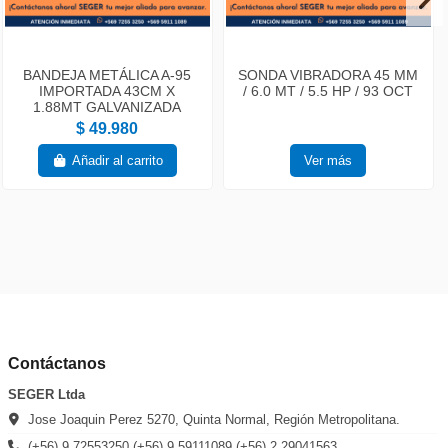
BANDEJA METÁLICA A-95
SONDA VIBRADORA 45 MM
IMPORTADA 43CM X
/ 6.0 MT / 5.5 HP / 93 OCT
1.88MT GALVANIZADA
$ 49.980
Añadir al carrito
Ver más
Contáctanos
SEGER Ltda
Jose Joaquin Perez 5270, Quinta Normal, Región Metropolitana.
(+56) 9 72553250 (+56) 9 59111089 (+56) 2 29041563