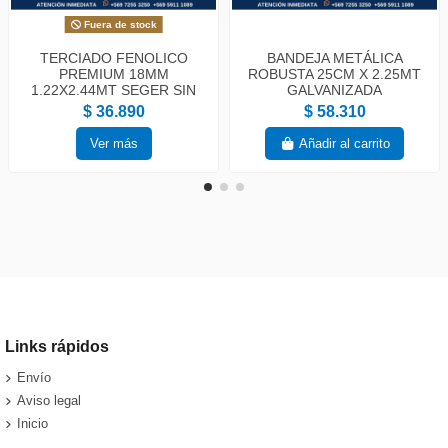
Fuera de stock
TERCIADO FENOLICO
BANDEJA METÁLICA
PREMIUM 18MM
ROBUSTA 25CM X 2.25MT
1.22X2.44MT SEGER SIN
GALVANIZADA
LOGO
$ 36.890
$ 58.310
Ver más
Añadir al carrito
Links rápidos
Envío
Aviso legal
Inicio