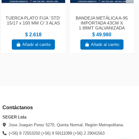
TUERCA PLATO FIJA ´STD´
BANDEJA METÁLICA A-95
15/17 x 100 MM C/ 3 ALAS
IMPORTADA 43CM X
1.88MT GALVANIZADA
$ 2.618
$ 49.980
Añadir al carrito
Añadir al carrito
Contáctanos
SEGER Ltda
Jose Joaquin Perez 5270, Quinta Normal, Región Metropolitana.
(+56) 9 72553250 (+56) 9 59111089 (+56) 2 29041563