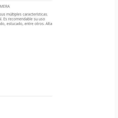
IMERA
s múltiples características.
ral. Es recomendable su uso
o, estucado, entre otros. Alta