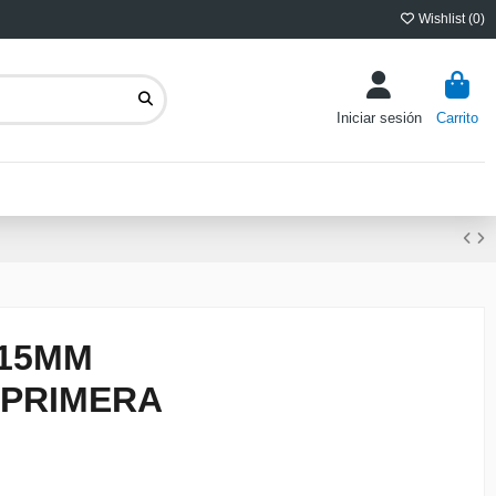
Wishlist (
0
)
Iniciar sesión
Carrito
 15MM
 PRIMERA